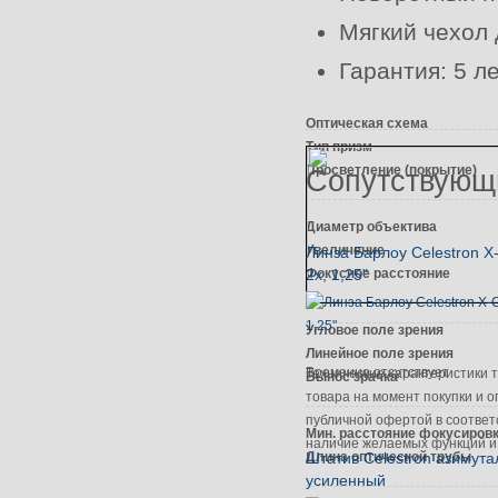
Мягкий чехол 
Гарантия: 5 л
Оптическая схема
Тип призм
Просветление (покрытие)
Сопутствующ
Диаметр объектива
Увеличение
Линза Барлоу Celestron X
Фокусное расстояние
2x, 1,25"
Угловое поле зрения
Линейное поле зрения
Временно отсутствует
Технические характеристики т
Вынос зрачка
товара на момент покупки и 
публичной офертой в соответс
Мин. расстояние фокусиров
наличие желаемых функций и 
Длина оптической трубы
Штатив Celestron азимут
усиленный