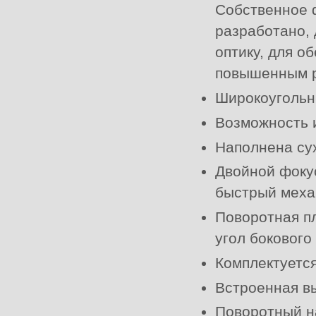
Собственное 
разработано, 
оптику, для о
повышенным р
Широкоугольн
Возможность 
Наполнена су
Двойной фокус
быстрый меха
Поворотная пл
угол бокового
Комплектуетс
Встроенная в
Поворотный н