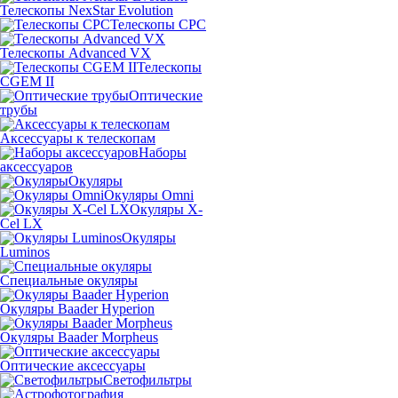
Телескопы NexStar Evolution
Телескопы CPC
Телескопы Advanced VX
Телескопы
CGEM II
Оптические
трубы
Аксессуары к телескопам
Наборы
аксессуаров
Окуляры
Окуляры Omni
Окуляры X-
Сel LX
Окуляры
Luminos
Специальные окуляры
Окуляры Baader Hyperion
Окуляры Baader Morpheus
Оптические аксессуары
Светофильтры