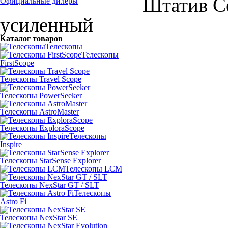
Штатив Ce
Официальные дилеры
усиленный
Каталог товаров
Телескопы
Телескопы
FirstScope
Телескопы Travel Scope
Телескопы PowerSeeker
Телескопы AstroMaster
Телескопы ExploraScope
Телескопы
Inspire
Телескопы StarSense Explorer
Телескопы LCM
Телескопы NexStar GT / SLT
Телескопы
Astro Fi
Телескопы NexStar SE