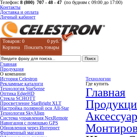
Телефон:
8 (800) 707 - 48 - 47
(по будням с 09:00 до 17:00)
Контакты
Доставка и оплата
Личный кабинет
Товаров: 0
0 руб.
Корзина
Показать товары
Главная
Продукция
О компании
История Celestron
Технологии
Рекламные каталоги
Где купить
Главная
Технология StarSense
Оптика EdgeHD
Стекла SCHOTT
Продукци
Просветление StarBright XLT
Настройка полярной оси All-Star
Аксессуар
Технология SkyAlign
Система управления NexRemote
Навигация с помощью GPS
Монтиров
Обновления через Интернет
Фирменный магазин