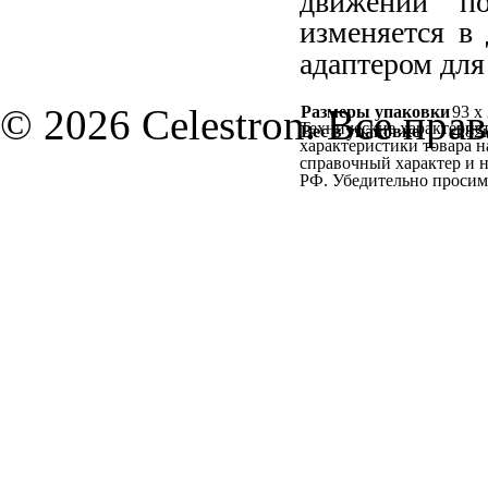
движений п
изменяется в 
адаптером для
© 2026 Celestron. Все пра
Размеры упаковки
93 x
Технические характерист
Вес в упаковке
4,82
характеристики товара н
справочный характер и н
РФ. Убедительно просим