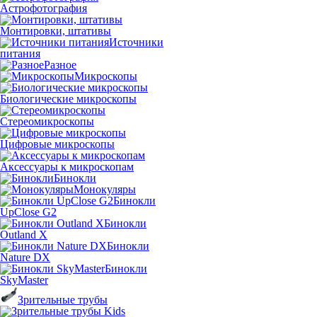
Астрофотография
Монтировки, штативы
Источники
питания
Разное
Микроскопы
Биологические микроскопы
Стереомикроскопы
Цифровые микроскопы
Аксессуары к микроскопам
Бинокли
Монокуляры
Бинокли
UpClose G2
Бинокли
Outland X
Бинокли
Nature DX
Бинокли
SkyMaster
Зрительные трубы