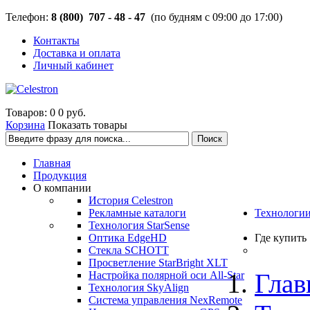
Телефон:
8 (800) 707 - 48 - 47
(по будням с 09:00 до 17:00)
Контакты
Доставка и оплата
Личный кабинет
Товаров: 0
0 руб.
Корзина
Показать товары
Главная
Продукция
О компании
История Celestron
Рекламные каталоги
Технологи
Технология StarSense
Оптика EdgeHD
Где купить
Стекла SCHOTT
Просветление StarBright XLT
Глав
Настройка полярной оси All-Star
Технология SkyAlign
Система управления NexRemote