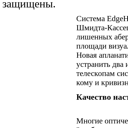
защищены.
Система EdgeH
Шмидта-Кассег
лишенных абер
площади визуа
Новая апланати
устранить два
телескопам си
кому и кривизн
Качество нас
Многие оптиче