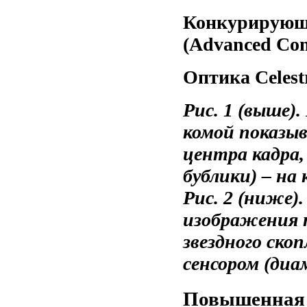
Конкурирующа
(Advanced Com
Оптика Celes
Рис. 1 (выше)
комой показыв
центра кадра,
бублики) – на 
Рис. 2 (ниже
изображения п
звездного ско
сенсором (диа
Повышенная 