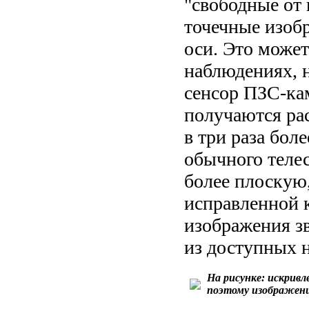
"свободные от 
точечные изобр
оси. Это може
наблюдениях, 
сенсор ПЗС-ка
получаются ра
в три раза бол
обычного теле
более плоскую
исправленной к
изображения з
из доступных н
На рисунке: искривл
поэтому изображени