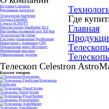
Технолог
История Celestron
Рекламные каталоги
Где купит
Технология StarSense
Оптика EdgeHD
Стекла SCHOTT
Главная
Просветление StarBright XLT
Настройка полярной оси All-Star
Продукци
Технология SkyAlign
Система управления NexRemote
Навигация с помощью GPS
Телескоп
Обновления через Интернет
Фирменный магазин
Телескопы
Официальные дилеры
Телескоп Celestron Astro
Каталог товаров
Телескопы
Телескопы
FirstScope
Телескопы Travel Scope
Телескопы PowerSeeker
Телескопы AstroMaster