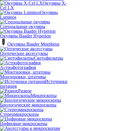
Окуляры X-
Сel LX
Окуляры
Luminos
Специальные окуляры
Окуляры Baader Hyperion
Окуляры Baader Morpheus
Оптические аксессуары
Светофильтры
Астрофотография
Монтировки, штативы
Источники
питания
Разное
Микроскопы
Биологические микроскопы
Стереомикроскопы
Цифровые микроскопы