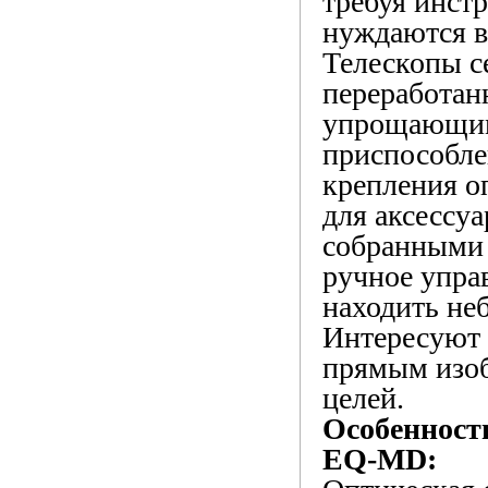
требуя инстр
нуждаются в
Телескопы с
переработан
упрощающим
приспособле
крепления о
для аксессу
собранными 
ручное упра
находить не
Интересуют 
прямым изоб
целей.
Особенности
EQ-MD: