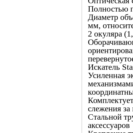
Оптическая 
Полностью п
Диаметр объ
мм, относите
2 окуляра (1
Оборачиваю
ориентирова
перевернуто
Искатель Sta
Усиленная э
механизмами
координатн
Комплектует
слежения за
Стальной тр
аксессуаров