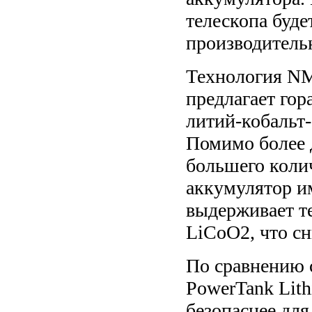
телескопа буде
производитель
Технология NM
предлагает го
литий-кобальт
Помимо более д
большего колич
аккумулятор и
выдерживает те
LiCoO2, что сн
По сравнению 
PowerTank Lith
безопаснее дл