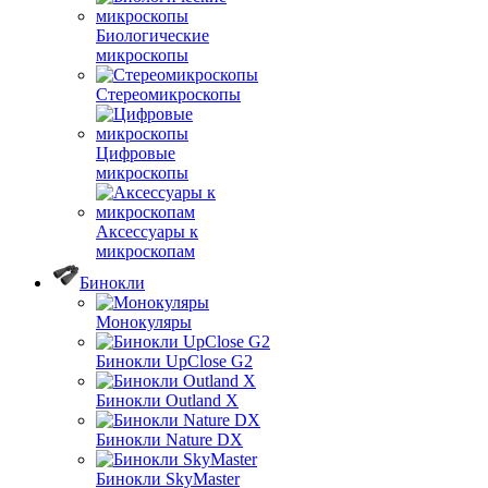
Биологические
микроскопы
Стереомикроскопы
Цифровые
микроскопы
Аксессуары к
микроскопам
Бинокли
Монокуляры
Бинокли UpClose G2
Бинокли Outland X
Бинокли Nature DX
Бинокли SkyMaster