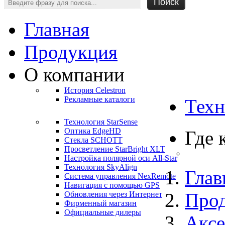
Главная
Продукция
О компании
История Celestron
Рекламные каталоги
Техн
Технология StarSense
Оптика EdgeHD
Где 
Стекла SCHOTT
Просветление StarBright XLT
Настройка полярной оси All-Star
Технология SkyAlign
Глав
Система управления NexRemote
Навигация с помощью GPS
Про
Обновления через Интернет
Фирменный магазин
Официальные дилеры
Аксе