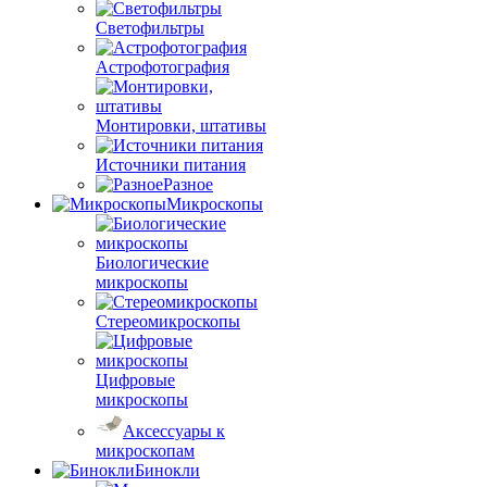
Светофильтры
Астрофотография
Монтировки, штативы
Источники питания
Разное
Микроскопы
Биологические
микроскопы
Стереомикроскопы
Цифровые
микроскопы
Аксессуары к
микроскопам
Бинокли