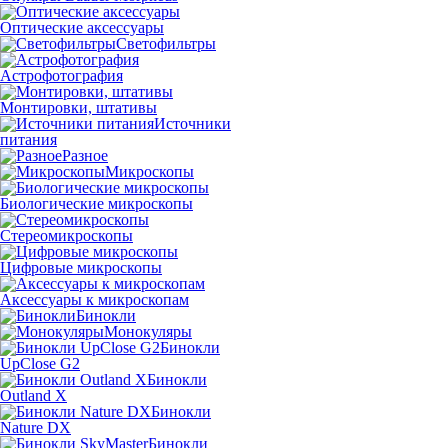
Оптические аксессуары
Светофильтры
Астрофотография
Монтировки, штативы
Источники
питания
Разное
Микроскопы
Биологические микроскопы
Стереомикроскопы
Цифровые микроскопы
Аксессуары к микроскопам
Бинокли
Монокуляры
Бинокли
UpClose G2
Бинокли
Outland X
Бинокли
Nature DX
Бинокли