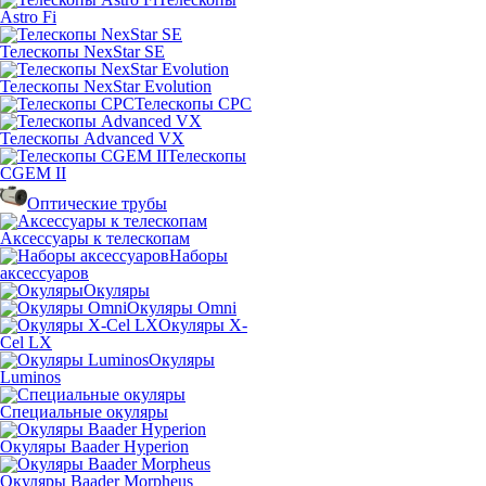
Astro Fi
Телескопы NexStar SE
Телескопы NexStar Evolution
Телескопы CPC
Телескопы Advanced VX
Телескопы
CGEM II
Оптические трубы
Аксессуары к телескопам
Наборы
аксессуаров
Окуляры
Окуляры Omni
Окуляры X-
Сel LX
Окуляры
Luminos
Специальные окуляры
Окуляры Baader Hyperion
Окуляры Baader Morpheus