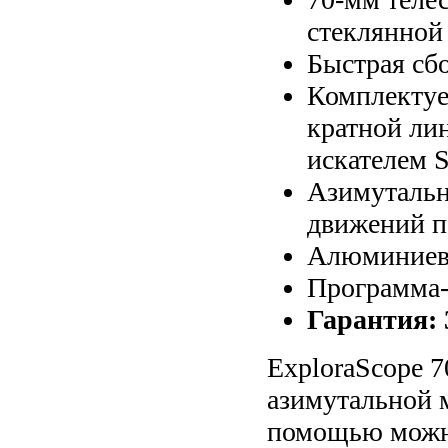
стеклянной
Быстрая сб
Комплектует
кратной ли
искателем S
Азимутальн
движений п
Алюминиевы
Программа-п
Гарантия: 
ExploraScope 7
азимутальной 
помощью можно