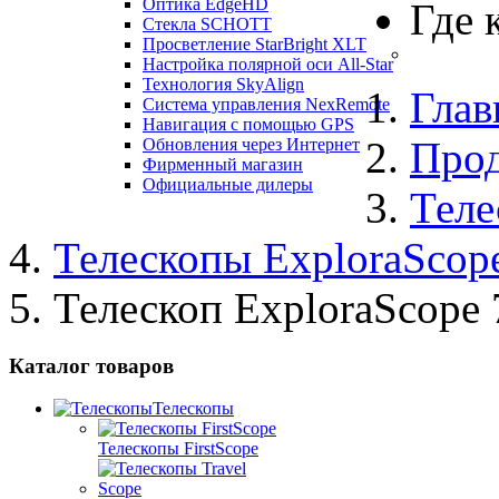
Оптика EdgeHD
Где 
Стекла SCHOTT
Просветление StarBright XLT
Настройка полярной оси All-Star
Технология SkyAlign
Глав
Система управления NexRemote
Навигация с помощью GPS
Про
Обновления через Интернет
Фирменный магазин
Официальные дилеры
Теле
Телескопы ExploraScop
Телескоп ExploraScope
Каталог товаров
Телескопы
Телескопы FirstScope