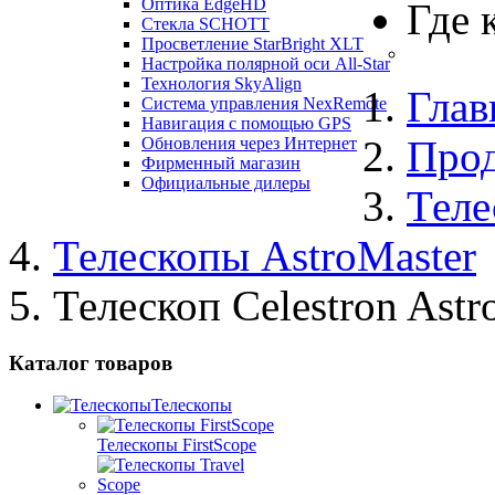
Оптика EdgeHD
Где 
Стекла SCHOTT
Просветление StarBright XLT
Настройка полярной оси All-Star
Технология SkyAlign
Глав
Система управления NexRemote
Навигация с помощью GPS
Про
Обновления через Интернет
Фирменный магазин
Официальные дилеры
Теле
Телескопы AstroMaster
Телескоп Celestron Ast
Каталог товаров
Телескопы
Телескопы FirstScope