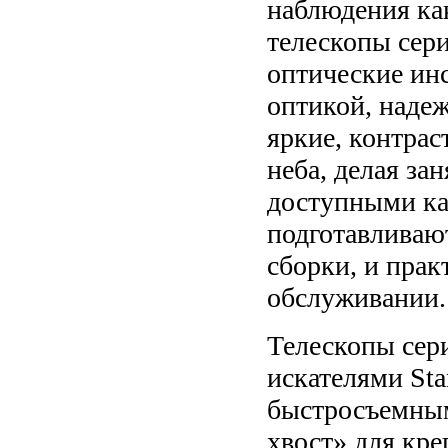
наблюдения как
телескопы сери
оптические ин
оптикой, надеж
яркие, контрас
неба, делая за
доступными ка
подготавливают
сборки, и прак
обслуживании.
Телескопы сер
искателями Sta
быстросъемным
хвост» для кр