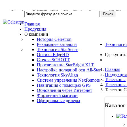
Телефон:
8 (800) 707 - 48 - 47
(по будням с 09:00 до
Личный кабинет
Главная
Продукция
О компании
История Celestron
Рекламные каталоги
Технологи
Технология StarSense
Оптика EdgeHD
Где купить
Стекла SCHOTT
Просветление StarBright XLT
Главная
Настройка полярной оси All-Star
Продукция
Технология SkyAlign
Телескопы
Система управления NexRemote
Телескопы 
Навигация с помощью GPS
Телескоп Ce
Обновления через Интернет
Фирменный магазин
Официальные дилеры
Каталог