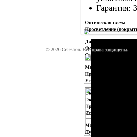
Гарантия: 3
Оптическая схема
Просветление (покрыт
Диаметр объектива
Фокусное расстояние
© 2026 Celestron. Все права защищены.
Инстр
Относительное отверст
форм
Макс. полезное увелич
СКА
Предельная зв. величи
Угловое разрешение
Окуляр 1
Окуляр 2
Букл
Призма (зеркало)
Искатель
форм
СКА
Монтировка
Пульт управления