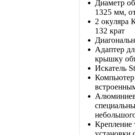
Диаметр об
1325 мм, о
2 окуляра 
132 крат
Диагонально
Адаптер дл
крышку об
Искатель St
Компьютери
встроенным
Алюминиевы
специальны
небольшог
Крепление 
установки 