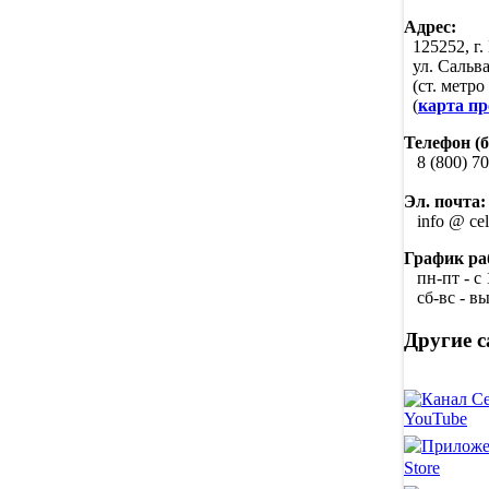
Адрес:
125252, г.
ул. Сальва
(ст. метро
(
карта пр
Телефон (
8 (800) 707
Эл. почта:
info @ cele
График ра
пн-пт - с 
сб-вс - в
Другие 