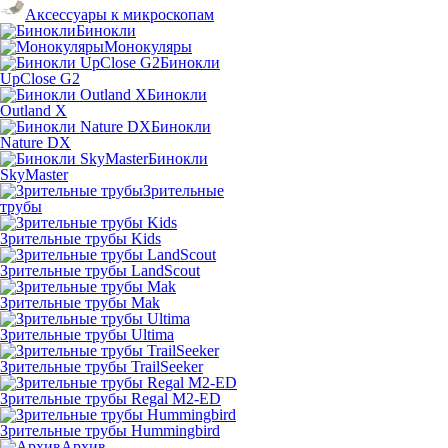
Аксессуары к микроскопам
Бинокли
Монокуляры
Бинокли
UpClose G2
Бинокли
Outland X
Бинокли
Nature DX
Бинокли
SkyMaster
Зрительные
трубы
Зрительные трубы Kids
Зрительные трубы LandScout
Зрительные трубы Mak
Зрительные трубы Ultima
Зрительные трубы TrailSeeker
Зрительные трубы Regal M2-ED
Зрительные трубы Hummingbird
Архив