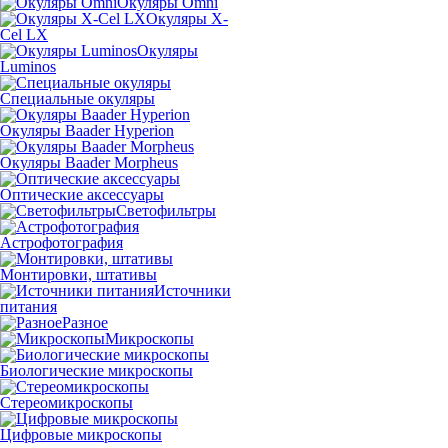
Окуляры Omni
Окуляры X-
Сel LX
Окуляры
Luminos
Специальные окуляры
Окуляры Baader Hyperion
Окуляры Baader Morpheus
Оптические аксессуары
Светофильтры
Астрофотография
Монтировки, штативы
Источники
питания
Разное
Микроскопы
Биологические микроскопы
Стереомикроскопы
Цифровые микроскопы