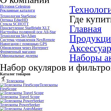
Технолог
История Celestron
Рекламные каталоги
Где купит
Технология StarSense
Оптика EdgeHD
Стекла SCHOTT
Главная
Просветление StarBright XLT
Настройка полярной оси All-Star
Продукци
Технология SkyAlign
Система управления NexRemote
Навигация с помощью GPS
Аксессуар
Обновления через Интернет
Фирменный магазин
Наборы а
Официальные дилеры
Набор окуляров и фильтров
Каталог товаров
Телескопы
Телескопы
FirstScope
Телескопы Travel Scope
Телескопы PowerSeeker