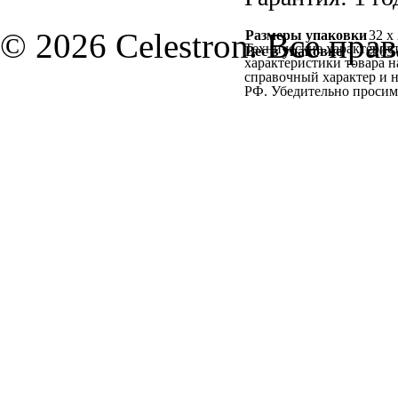
© 2026 Celestron. Все пра
Размеры упаковки
32 x
Технические характерист
Вес в упаковке
2,03
характеристики товара н
справочный характер и н
РФ. Убедительно просим