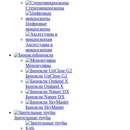
Стереомикроскопы
Цифровые
микроскопы
Аксессуары к
микроскопам
Бинокли
Монокуляры
Бинокли UpClose G2
Бинокли Outland X
Бинокли Nature DX
Бинокли SkyMaster
Зрительные трубы