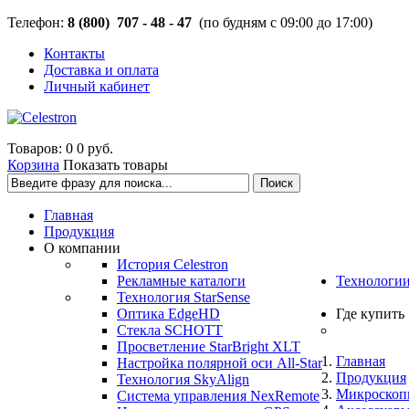
Телефон:
8 (800) 707 - 48 - 47
(по будням с 09:00 до 17:00)
Контакты
Доставка и оплата
Личный кабинет
Товаров: 0
0 руб.
Корзина
Показать товары
Главная
Продукция
О компании
История Celestron
Рекламные каталоги
Технологи
Технология StarSense
Оптика EdgeHD
Где купить
Стекла SCHOTT
Просветление StarBright XLT
Главная
Настройка полярной оси All-Star
Продукция
Технология SkyAlign
Микроско
Система управления NexRemote