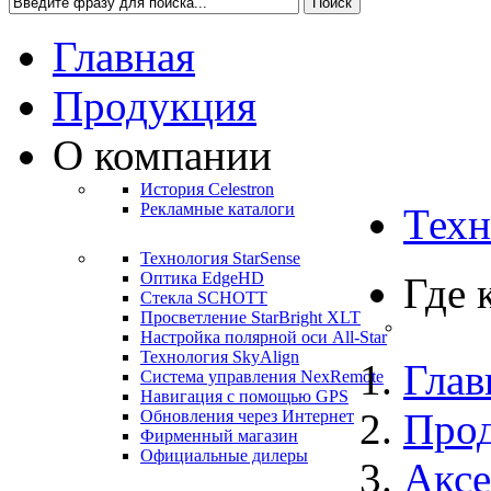
Главная
Продукция
О компании
История Celestron
Рекламные каталоги
Техн
Технология StarSense
Оптика EdgeHD
Где 
Стекла SCHOTT
Просветление StarBright XLT
Настройка полярной оси All-Star
Технология SkyAlign
Глав
Система управления NexRemote
Навигация с помощью GPS
Про
Обновления через Интернет
Фирменный магазин
Официальные дилеры
Аксе