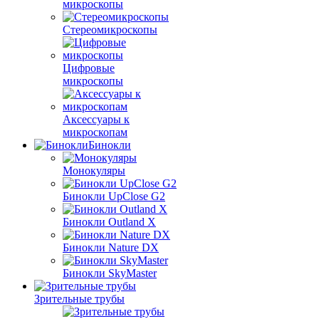
микроскопы
Стереомикроскопы
Цифровые
микроскопы
Аксессуары к
микроскопам
Бинокли
Монокуляры
Бинокли UpClose G2
Бинокли Outland X
Бинокли Nature DX
Бинокли SkyMaster
Зрительные трубы