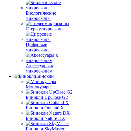
Биологические
микроскопы
Стереомикроскопы
Цифровые
микроскопы
Аксессуары к
микроскопам
Бинокли
Монокуляры
Бинокли UpClose G2
Бинокли Outland X
Бинокли Nature DX
Бинокли SkyMaster