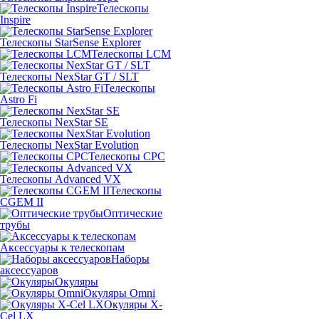
Телескопы
Inspire
Телескопы StarSense Explorer
Телескопы LCM
Телескопы NexStar GT / SLT
Телескопы
Astro Fi
Телескопы NexStar SE
Телескопы NexStar Evolution
Телескопы CPC
Телескопы Advanced VX
Телескопы
CGEM II
Оптические
трубы
Аксессуары к телескопам
Наборы
аксессуаров
Окуляры
Окуляры Omni
Окуляры X-
Сel LX