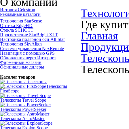
О компании
Технолог
История Celestron
Рекламные каталоги
Где купит
Технология StarSense
Оптика EdgeHD
Стекла SCHOTT
Главная
Просветление StarBright XLT
Настройка полярной оси All-Star
Продукци
Технология SkyAlign
Система управления NexRemote
Навигация с помощью GPS
Телескоп
Обновления через Интернет
Фирменный магазин
Телескопы
Официальные дилеры
Каталог товаров
Телескопы
Телескопы
FirstScope
Телескопы Travel Scope
Телескопы PowerSeeker
Телескопы AstroMaster
Телескопы ExploraScope