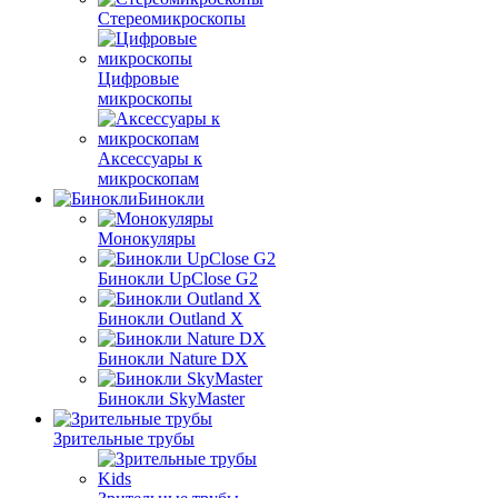
Стереомикроскопы
Цифровые
микроскопы
Аксессуары к
микроскопам
Бинокли
Монокуляры
Бинокли UpClose G2
Бинокли Outland X
Бинокли Nature DX
Бинокли SkyMaster
Зрительные трубы