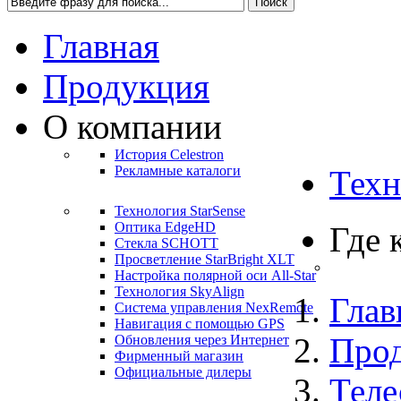
Главная
Продукция
О компании
История Celestron
Рекламные каталоги
Техн
Технология StarSense
Оптика EdgeHD
Где 
Стекла SCHOTT
Просветление StarBright XLT
Настройка полярной оси All-Star
Технология SkyAlign
Глав
Система управления NexRemote
Навигация с помощью GPS
Про
Обновления через Интернет
Фирменный магазин
Официальные дилеры
Теле